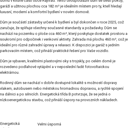
domu v klidné části obce Rajhrad. Tento dvoupodlažní dům se šesti pokoji,
garáží a užitnou plochou cca 182 m² je ideálním místem pro ty, kteří hledají
luxusní, moderní a komfortní bydlení v novém domově.
Dům je součástí zástavby určené k bydlení a byl dokončen v roce 2025, což
zaručuje, že splňuje všechny současné standardy a požadavky. Dům se
nachází na pozemku o ploše cca 460 m², který poskytuje dostatek prostoru a
soukromí pro odpočinek i venkovní aktivity. Zahrada má plochu 460 m², což je
ideální pro různé zahradní úpravy a relaxaci. K dispozici je garáž s jedním
parkovacím místem, což přináší praktické řešení pro Vaše vozidlo.
Dům je vybaven, kvalitními plastovými oky s trojskly, po celém domě je
rozvedeno podlahové vytápění a v neposlední řadě fotovoltaickou
elektrárnou.
Rodinný dům se nachází v dobře dostupné lokalitě s možností dopravy
vlakem, autobusem nebo městskou hromadnou dopravou, a rychlé spojení
na dálnici a po silnicích. Energetická třída B potvrzuje, že se jedná o
nízkoenergetickou stavbu, což přináší úspory na provozních nákladech.
Energetická
Velmi úsporná