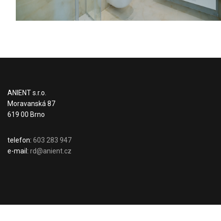
ANIENT s.r.o.
Moravanská 87
619 00 Brno
telefon:
603 283 947
e-mail:
rd@anient.cz