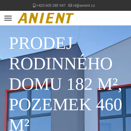
+420 603 283 947
rd@anient.cz
PRODEJ
RODINNÉHO
DOMU 182 M²,
POZEMEK 460
M²