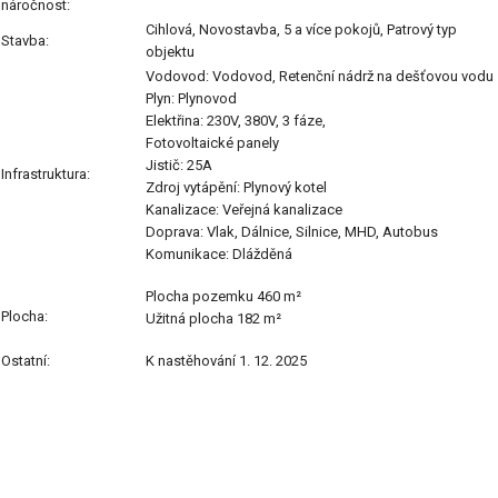
náročnost:
Cihlová, Novostavba, 5 a více pokojů, Patrový typ
Stavba:
objektu
Vodovod: Vodovod, Retenční nádrž na dešťovou vodu
Plyn: Plynovod
Elektřina: 230V, 380V, 3 fáze,
Fotovoltaické panely
Jistič: 25A
Infrastruktura:
Zdroj vytápění: Plynový kotel
Kanalizace: Veřejná kanalizace
Doprava: Vlak, Dálnice, Silnice, MHD, Autobus
Komunikace: Dlážděná
Plocha pozemku 460 m²
Plocha:
Užitná plocha 182 m²
Ostatní:
K nastěhování 1. 12. 2025