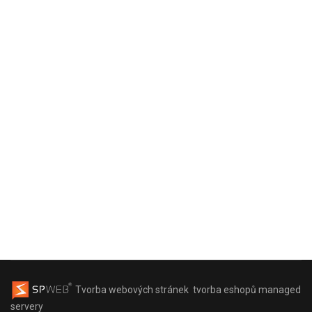
Tvorba webových stránek
tvorba eshopů
managed
servery